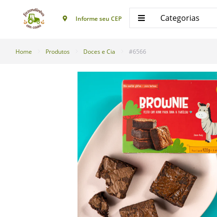
Categorias
Informe seu CEP
Home
Produtos
Doces e Cia
#6566