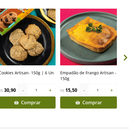
Cookies Artisan- 150g | 6 Un
Empadão de Frango Artisan -
Emp
150g
cai
30,90
-
+
15,50
-
+
1
1
R$
R$
R$
Comprar
Comprar