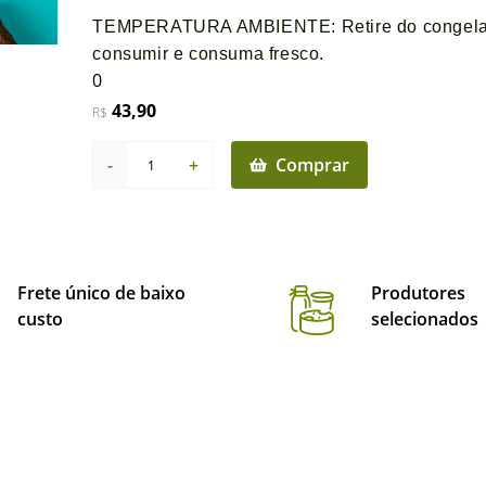
TEMPERATURA AMBIENTE: Retire do congelado
consumir e consuma fresco.
0
43,90
R$
-
+
Comprar
1
Frete único de baixo
Produtores
custo
selecionados