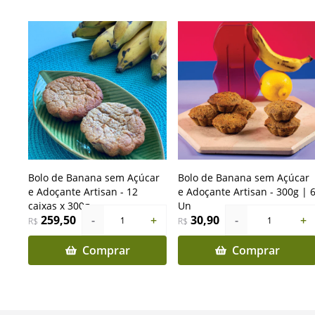
Bolo de Banana sem Açúcar
Bolo de Banana sem Açúcar
e Adoçante Artisan - 12
e Adoçante Artisan - 300g | 
caixas x 300g
Un
259,50
-
+
30,90
-
+
1
1
R$
R$
Comprar
Comprar