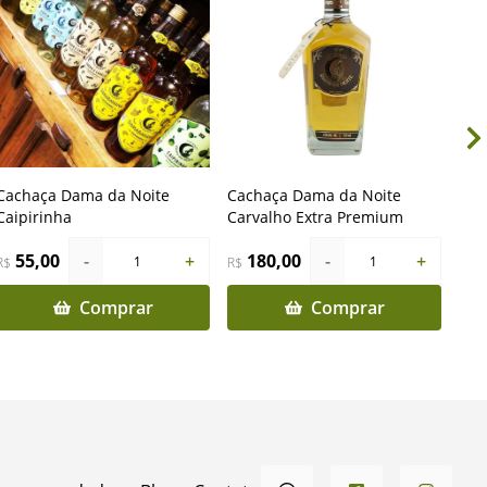
Cachaça Dama da Noite
Cachaça Dama da Noite
Cac
Caipirinha
Carvalho Extra Premium
Car
55,00
-
+
180,00
-
+
1
1
R$
R$
R$
Comprar
Comprar