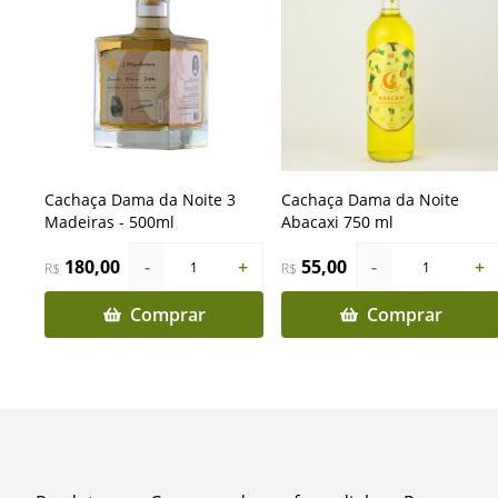
Cachaça Dama da Noite 3
Cachaça Dama da Noite
Madeiras - 500ml
Abacaxi 750 ml
180,00
-
+
55,00
-
+
1
1
R$
R$
Comprar
Comprar