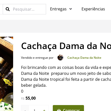
Entregas
Experiências
Cachaça Dama da Noi
Vendido e entregue por
Cachaça Dama da Noite
Foi brincando com as coisas boas da vida e ex
Dama da Noite preparou um novo jeito de sabore
Dama da Noite tropical foi feita a partir de cach
beber gelada.
0
55,00
R$
-
+
Comprar
1