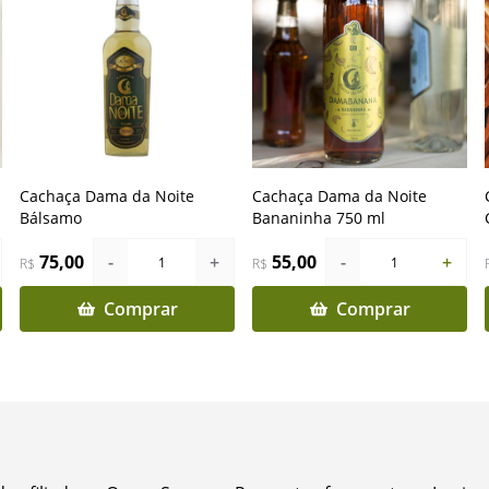
Cachaça Dama da Noite
Cachaça Dama da Noite
Bálsamo
Bananinha 750 ml
75,00
-
+
55,00
-
+
1
1
R$
R$
Comprar
Comprar