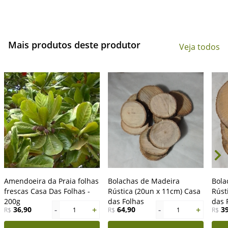
Mais produtos deste produtor
Veja todos
Amendoeira da Praia folhas
Bolachas de Madeira
Bola
frescas Casa Das Folhas -
Rústica (20un x 11cm) Casa
Rúst
200g
das Folhas
das 
-
+
-
+
36,90
64,90
3
R$
1
R$
1
R$