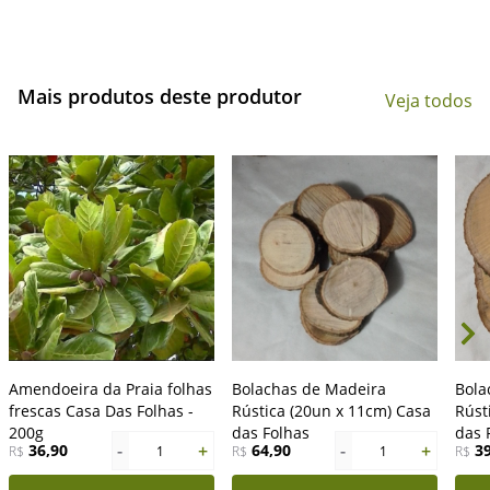
Mais produtos deste produtor
Veja todos
Amendoeira da Praia folhas
Bolachas de Madeira
Bola
frescas Casa Das Folhas -
Rústica (20un x 11cm) Casa
Rúst
200g
das Folhas
das 
-
+
-
+
36,90
64,90
3
R$
1
R$
1
R$