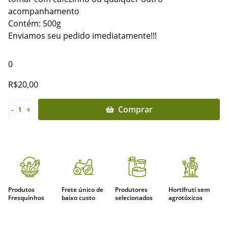
acompanhamento
Contém: 500g
Enviamos seu pedido imediatamente!!!
0
R$
20,00
-
+
Comprar
1
Produtos
Frete único de
Produtores
Hortifruti sem
Fresquinhos
baixo custo
selecionados
agrotóxicos