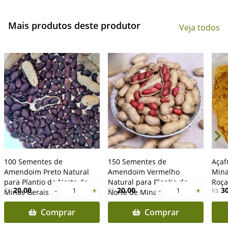
Mais produtos deste produtor
Veja todos
100 Sementes de
150 Sementes de
Açaf
Amendoim Preto Natural
Amendoim Vermelho
Mina
para Plantio do Norte de
Natural para Plantio do
Roça
-
+
-
+
20,00
20,00
3
R$
1
R$
1
R$
Minas Gerais
Norte de Minas Gerais
Comprar
Comprar