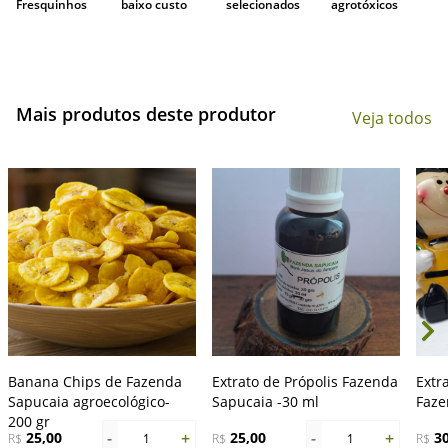
Fresquinhos
baixo custo
selecionados
agrotóxicos
Mais produtos deste produtor
Veja todos
Banana Chips de Fazenda
Extrato de Própolis Fazenda
Extr
Sapucaia agroecológico-
Sapucaia -30 ml
Faze
200 gr
-
+
-
+
25,00
25,00
3
R$
1
R$
1
R$