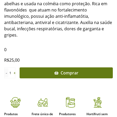
abelhas e usada na colméia como proteção. Rica em
flavonóides que atuam no fortalecimento
imunológico, possui ação anti-inflamatótia,
antibacteriana, antiviral e cicatrizante. Auxilia na saúde
bucal, infecções respiratórias, dores de garganta e
gripes.
0
R$
25,00
-
+
Comprar
1
Produtos
Frete único de
Produtores
Hortifruti sem