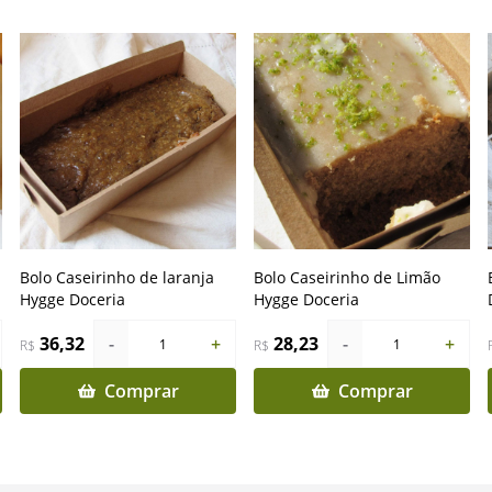
Bolo Caseirinho de laranja
Bolo Caseirinho de Limão
Hygge Doceria
Hygge Doceria
36,32
-
+
28,23
-
+
1
1
R$
R$
Comprar
Comprar