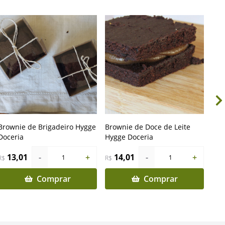
Brownie de Brigadeiro Hygge
Brownie de Doce de Leite
Coo
Doceria
Hygge Doceria
Doc
13,01
-
+
14,01
-
+
1
1
R$
R$
R$
Se
Comprar
Comprar