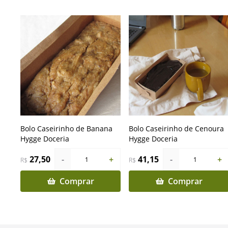
Bolo Caseirinho de Banana
Bolo Caseirinho de Cenoura
Hygge Doceria
Hygge Doceria
27,50
-
+
41,15
-
+
1
1
R$
R$
Comprar
Comprar