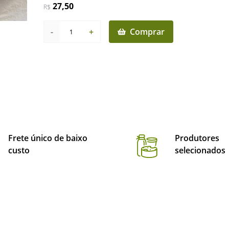
27,50
R$
-
+
Comprar
1
Frete único de baixo
Produtores
custo
selecionados