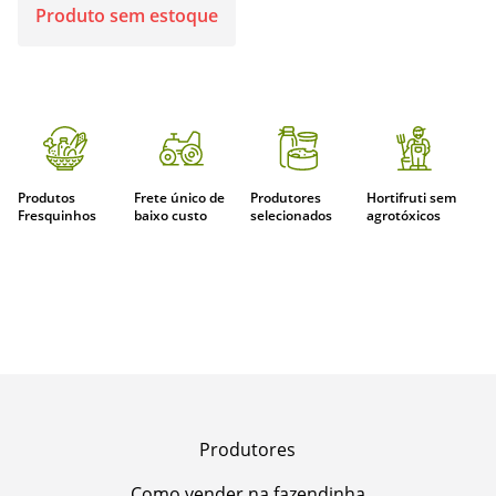
Produto sem estoque
Produtos
Frete único de
Produtores
Hortifruti sem
Fresquinhos
baixo custo
selecionados
agrotóxicos
Produtores
Como vender na fazendinha