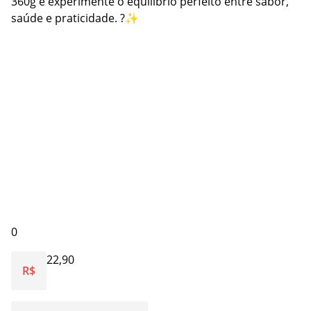
360g e experimente o equilíbrio perfeito entre sabor,
saúde e praticidade. ?✨
0
22,90
R$