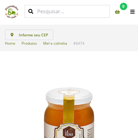
0
Informe seu CEP
Home
Produtos
Mel e colméia
#6474