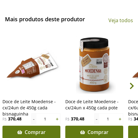
Mais produtos deste produtor
Veja todos
Doce de Leite Moedense -
Doce de Leite Moedense -
Doce
cx/24un de 450g cada
cx/24un x 450g cada pote
cx/6
bisnaguinha
bisn
-
+
-
+
370,48
370,48
3
R$
1
R$
1
R$
Comprar
Comprar