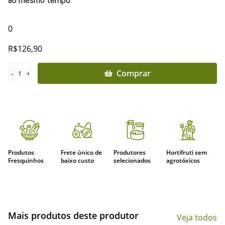
ao mesmo tempo.
0
R$
126,90
-
+
Comprar
1
Produtos
Frete único de
Produtores
Hortifruti sem
Fresquinhos
baixo custo
selecionados
agrotóxicos
Mais produtos deste produtor
Veja todos