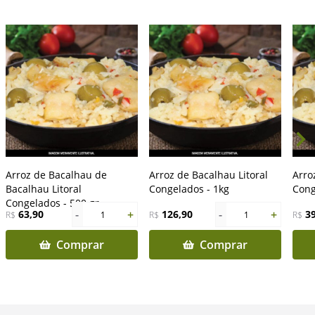
Arroz de Bacalhau de
Arroz de Bacalhau Litoral
Arro
Bacalhau Litoral
Congelados - 1kg
Cong
Congelados - 500 gr
-
+
-
+
63,90
126,90
3
R$
1
R$
1
R$
Comprar
Comprar