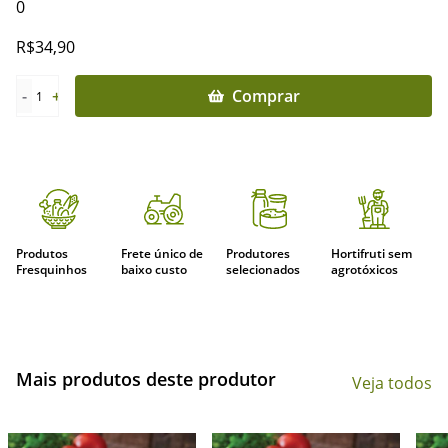
0
R$
34,90
-
+
Comprar
1
Produtos
Frete único de
Produtores
Hortifruti sem
Fresquinhos
baixo custo
selecionados
agrotóxicos
Mais produtos deste produtor
Veja todos