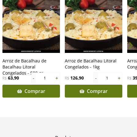
Arroz de Bacalhau de
Arroz de Bacalhau Litoral
Arro
Bacalhau Litoral
Congelados - 1kg
Cong
Congelados - 500 gr
-
+
-
+
63,90
126,90
3
R$
1
R$
1
R$
Comprar
Comprar