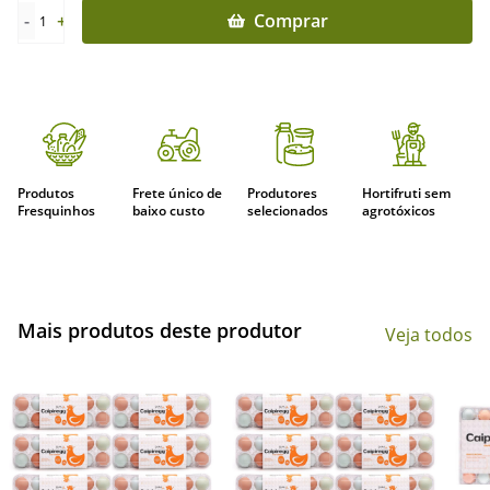
-
+
Comprar
1
Produtos
Frete único de
Produtores
Hortifruti sem
Fresquinhos
baixo custo
selecionados
agrotóxicos
Mais produtos deste produtor
Veja todos