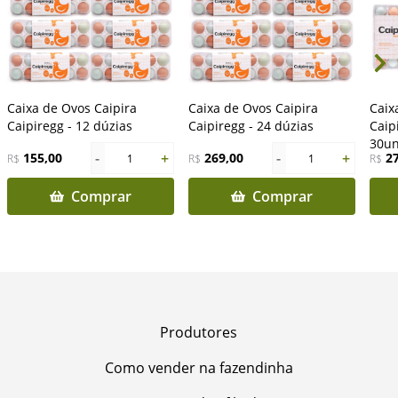
Caixa de Ovos Caipira
Caixa de Ovos Caipira
Caix
Caipiregg - 12 dúzias
Caipiregg - 24 dúzias
Caip
30un
-
+
-
+
155,00
269,00
2
R$
1
R$
1
R$
Comprar
Comprar
Produtores
Como vender na fazendinha