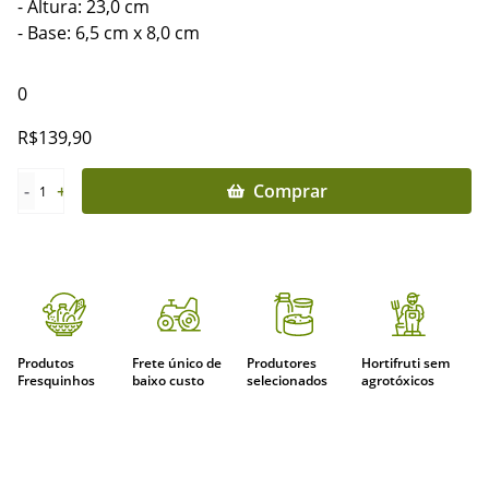
- Altura: 23,0 cm
- Base: 6,5 cm x 8,0 cm
0
R$
139,90
-
+
Comprar
1
Produtos
Frete único de
Produtores
Hortifruti sem
Fresquinhos
baixo custo
selecionados
agrotóxicos