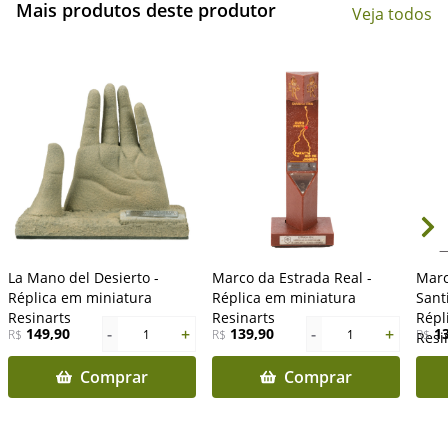
Mais produtos deste produtor
Veja todos
La Mano del Desierto -
Marco da Estrada Real -
Marc
Réplica em miniatura
Réplica em miniatura
Sant
Resinarts
Resinarts
Répl
-
+
-
+
149,90
139,90
1
R$
1
R$
1
R$
Resi
Comprar
Comprar