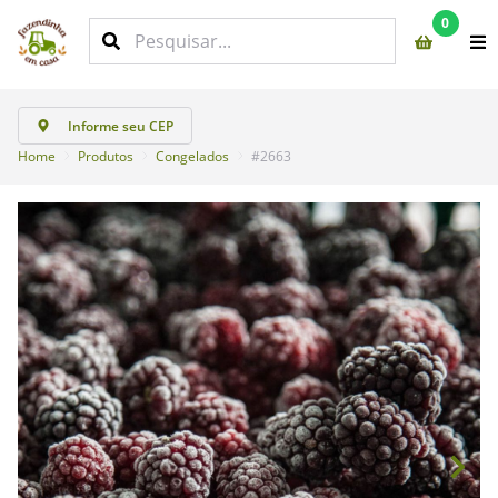
0
Informe seu CEP
Home
Produtos
Congelados
#2663