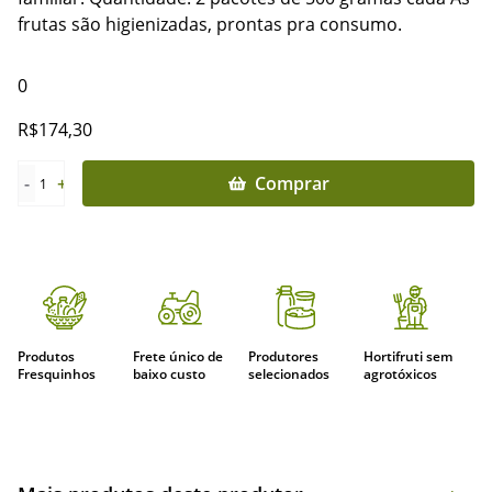
frutas são higienizadas, prontas pra consumo.
0
R$
174,30
-
+
Comprar
1
Produtos
Frete único de
Produtores
Hortifruti sem
Fresquinhos
baixo custo
selecionados
agrotóxicos