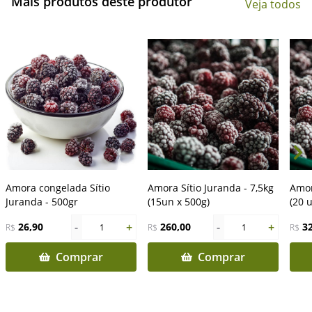
Mais produtos deste produtor
Veja todos
Amora congelada Sítio
Amora Sítio Juranda - 7,5kg
Amor
Juranda - 500gr
(15un x 500g)
(20 
-
+
-
+
26,90
260,00
3
R$
1
R$
1
R$
Comprar
Comprar