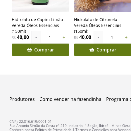
Hidrolato de Capim-Limão -
Hidrolato de Citronela -
Vereda Óleos Essenciais
Vereda Óleos Essenciais
(150ml)
(150ml)
40,00
-
+
40,00
-
+
1
1
R$
R$
Comprar
Comprar
Produtores
Como vender na fazendinha
Programa d
CNPJ: 22.816.619/0001-01
Rua Antonio Simão da Costa nº 219, Industrial 4 Seção, Ibirité - Minas Gerais
Conheça nossa
Política de Privacidade
|
Termos e Condições para Vended