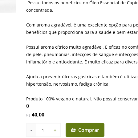
Possui todos os benefícios do Óleo Essencial de Ca
concentrada.
Com aroma agradável,
é uma excelente opção para pe
benefícios que proporciona para a saúde e bem-estar
Possui aroma cítrico muito agradável. É eficaz no co
de pele, pneumonias, infecções de sangue e infecções i
inflamatório e antioxidante.
É muito eficaz para diver
Ajuda a prevenir úlceras gástricas e também é utiliza
hipertensão, nervosismo, fadiga crônica.
Produto 100% vegano e natural. Não possui conservan
0
40,00
R$
-
+
Comprar
1