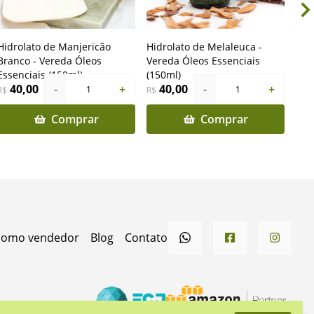
Hidrolato de Manjericão
Hidrolato de Melaleuca -
Kit
Branco - Vereda Óleos
Vereda Óleos Essenciais
Ess
Essenciais (150ml)
(150ml)
40,00
-
+
40,00
-
+
1
1
R$
R$
R$
Comprar
Comprar
 como vendedor
Blog
Contato