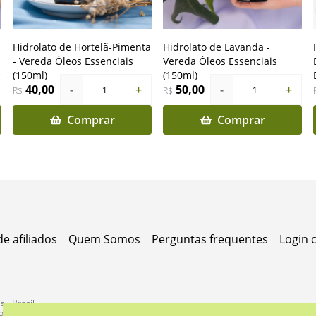
Hidrolato de Hortelã-Pimenta
Hidrolato de Lavanda -
- Vereda Óleos Essenciais
Vereda Óleos Essenciais
(150ml)
(150ml)
40,00
-
+
50,00
-
+
1
1
R$
R$
Comprar
Comprar
e afiliados
Quem Somos
Perguntas frequentes
Login
 - Brasil.
ores