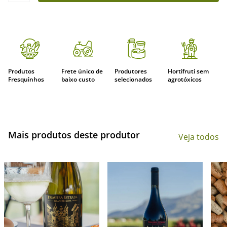
Produtos
Frete único de
Produtores
Hortifruti sem
Fresquinhos
baixo custo
selecionados
agrotóxicos
Mais produtos deste produtor
Veja todos