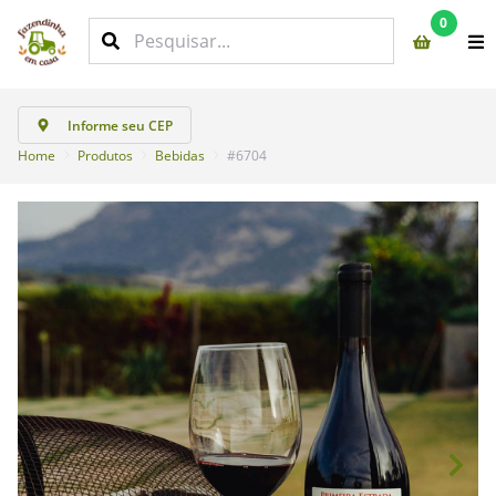
0
Informe seu CEP
Home
Produtos
Bebidas
#6704