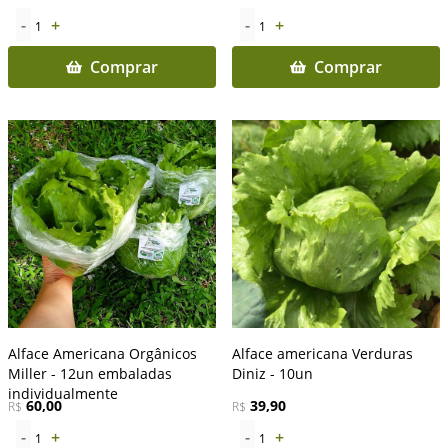
-
+
-
+
1
1
Comprar
Comprar
Alface Americana Orgânicos
Alface americana Verduras
Miller - 12un embaladas
Diniz - 10un
individualmente
60,00
39,90
R$
R$
-
+
-
+
1
1