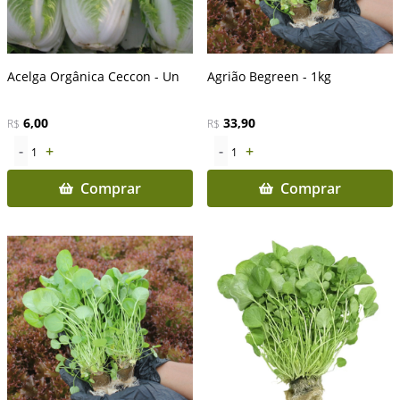
Acelga Orgânica Ceccon - Un
Agrião Begreen - 1kg
6,00
33,90
R$
R$
-
+
-
+
1
1
Comprar
Comprar