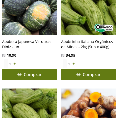
Abóbora Japonesa Verduras
Abobrinha italiana Orgânicos
Diniz - un
de Minas - 2kg (5un x 400g)
10,90
34,95
R$
R$
-
+
-
+
1
1
Comprar
Comprar