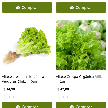
Comprar
Comprar
Alface crespa hidropônica
Alface Crespa Orgânica Miller
Verduras Diniz - 10un
- 12un
34,90
42,00
R$
R$
-
+
-
+
1
1
Comprar
Comprar