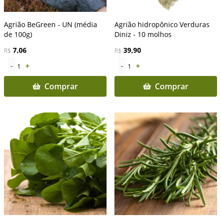
Agrião BeGreen - UN (média
Agrião hidropônico Verduras
de 100g)
Diniz - 10 molhos
7,06
39,90
R$
R$
-
+
-
+
1
1
Comprar
Comprar