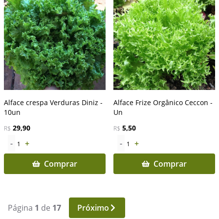
Alface crespa Verduras Diniz -
Alface Frize Orgânico Ceccon -
10un
Un
29,90
5,50
R$
R$
-
+
-
+
1
1
Comprar
Comprar
Página
1
de
17
Próximo