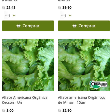
21,45
39,90
R$
R$
-
+
-
+
1
1
Comprar
Comprar
Alface Americana Orgânica
Alface americana Orgânicos
Ceccon - Un
de Minas - 10un
5,00
52,90
R$
R$