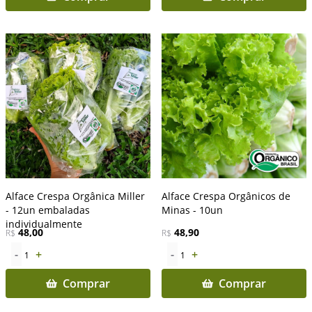
Alface Crespa Orgânica Miller
Alface Crespa Orgânicos de
- 12un embaladas
Minas - 10un
individualmente
48,00
48,90
R$
R$
-
+
-
+
1
1
Comprar
Comprar