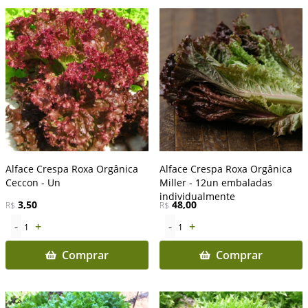
Alface Crespa Roxa Orgânica
Alface Crespa Roxa Orgânica
Ceccon - Un
Miller - 12un embaladas
individualmente
3,50
48,00
R$
R$
-
+
-
+
1
1
Comprar
Comprar