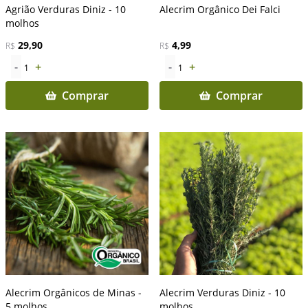
Agrião Verduras Diniz - 10
Alecrim Orgânico Dei Falci
molhos
29,90
4,99
R$
R$
-
+
-
+
1
1
Comprar
Comprar
Alecrim Orgânicos de Minas -
Alecrim Verduras Diniz - 10
5 molhos
molhos