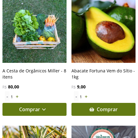
A Cesta de Orgânicos Miller - 8
Abacate Fortuna Vem do Sítio -
itens
1kg
80,00
9,00
R$
R$
-
+
-
+
1
1
Comprar
Comprar