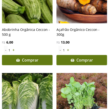
Abobrinha Orgânica Ceccon -
Açafrão Orgânico Ceccon -
500 g
300g
6,00
13,00
R$
R$
-
+
-
+
1
1
Comprar
Comprar