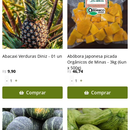
Abacaxi Verduras Diniz - 01 un
Abóbora Japonesa picada
Orgânicos de Minas - 3kg (6un
x 500g)
9,90
46,74
R$
R$
-
+
-
+
1
1
Comprar
Comprar